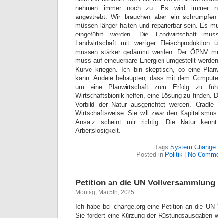
nehmen immer noch zu. Es wird immer noc
angestrebt. Wir brauchen aber ein schrumpfen
müssen länger halten und reparierbar sein. Es mu
eingeführt werden. Die Landwirtschaft mus
Landwirtschaft mit weniger Fleischproduktion 
müssen stärker gedämmt werden. Der ÖPNV mu
muss auf erneuerbare Energien umgestellt werden.
Kurve kriegen. Ich bin skeptisch, ob eine Plan
kann. Andere behaupten, dass mit dem Computer 
um eine Planwirtschaft zum Erfolg zu führ
Wirtschaftsbionik helfen, eine Lösung zu finden.
Vorbild der Natur ausgerichtet werden. Cradle 
Wirtschaftsweise. Sie will zwar den Kapitalismus
Ansatz scheint mir richtig. Die Natur kenn
Arbeitslosigkeit.
Tags:
System Change
Posted in
Politik
|
No Comme
Petition an die UN Vollversammlung
Montag, Mai 5th, 2025
Ich habe bei change.org eine Petition an die UN 
Sie fordert eine Kürzung der Rüstungsausgaben 