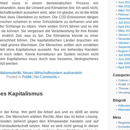
Juni 201
hheit muss in einem demokratischen Prozess ein
Mai 201
shandeln, dass die Umwelt und Klimakrise löst. Ich weiß nicht,
März 20
schaftssystem aussehen wird, aber ich glaube, es ist die letzte
Februar
eit, dass Überleben zu sichern. Die CO2-Emissionen steigen
Dezembe
nschen scheinen in einer Schockstarre zu verharren und wie
Juli 201
er Schlange zu sitzen. Viele wollen SUVs fahren und so viel
April 20
sie können. Sie vergessen die Verantwortung für ihre Kinder
März 20
Januar 
 endlich Zeit, was zu tun. Die Klimakrise könnte zu einer
Novembe
nschheit führen. Die kapitalistischen Länder brauchen ein
Oktober
statt grünes Wachstum. Die Menschen sollten sich vorstellen
Septemb
elt ohne Kapitalismus aussieht. Nur ein beherztes Handeln
August 
t noch retten. Kleine Korrekturen am System reichen nicht
Juli 200
em Kapitalismus muss durch was besseres, ökologischeres
Juni 20
etzt werden.
Mai 200
April 20
talismuskritik
,
Neues Wirtschaftssystem aushandeln
Categorie
Posted in
Politik
|
No Comments »
Culture
Politik
(3
Theorie
des Kapitalismus
Uncateg
Blogroll
Adbuste
Alternat
in der Krise. Ihm geht die Arbeit aus und es stößt an seine
en. Die Menschen wählen Rechts. Aber das ist keine Lösung.
Meta
üssten beherzt gegen den Klimawandel handeln und auf
Registri
Kreislaufwirtschaft setzen. Aber es wird nicht genug in dieser
Anmeld