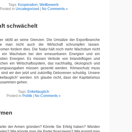
Tags:
Kooperation
,
Wettbewerb
Posted in
Uncategorized
|
No Comments »
aft schwächelt
ter stößt an seine Grenzen. Die Umsätze der Exportbranche
te man nicht auch die Wirtschaft schrumpfen lassen.
men fordern dies. Die Natur hält noch mehr Wachstum nicht
n ein Wachstum bei den erneuerbaren Energien und ein
silen Energien. Es müssen Verbote von Inlandsflügen und
chen ein Wirtschaftssystem, das nachhaltig, ökologisch und
üstungsausgaben müssen gesenkt werden. Klimaschutz muss
sind wir den jetzt und zukünftig Geborenen schuldig. Unsere
keltauglich“ werden. Ich glaube nicht, dass der Kapitalismus
 zusammen gehen.
Tags:
Enkeltauglich
Posted in
Politik
|
No Comments »
Armen
rtei der Armen gründen? Könnte Sie Erfolg haben? Würden
reten? Wie könnte man die Partei finanzieren? Wie kommt man