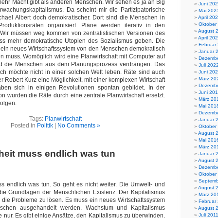
ehr Macht gibt als anderen Menschen. Wir sehen es ja an Big
Juni 20
achungskapitalismus. Da scheint mir die Partizipatorische
Mai 202
hael Albert doch demokratischer. Dort sind die Menschen in
April 20
Oktober
roduktionsräten organisiert. Pläne werden iterativ in den
August 
 Wir müssen weg kommen von zentralistischen Versionen des
April 20
ss mehr demokratische Utopien des Sozialismus geben. Die
Februar
ss ein neues Wirtschaftssystem von den Menschen demokratisch
Januar 
n muss. Womöglich wird eine Planwirtschaft mit Computer auf
Dezembe
nd die Menschen aus dem Planungsprozess verdrängen. Das
Juli 202
Ich möchte nicht in einer solchen Welt leben. Räte sind auch
Juni 20
März 20
r Robert Kurz eine Möglichkeit, mit einer komplexen Wirtschaft
Dezembe
en sich in einigen Revolutionen spontan gebildet. In der
Juni 20
on wurden die Räte durch eine zentrale Planwirtschaft ersetzt.
März 20
olgen.
Mai 201
Dezembe
Tags:
Planwirtschaft
Januar 
Posted in
Politik
|
No Comments »
Oktober
August 
Mai 201
März 20
eit muss endlich was tun
Januar 
August 
Dezembe
Oktober
Septemb
s endlich was tun. So geht es nicht weiter. Die Umwelt- und
August 
 die Grundlagen der Menschlichen Existenz. Der Kapitalismus
März 20
ge, die Probleme zu lösen. Es muss ein neues Wirtschaftssystem
Februar
schen ausgehandelt werden. Wachstum und Kapitalismus
August 
e nur. Es gibt einige Ansätze, den Kapitalismus zu überwinden.
Juli 201