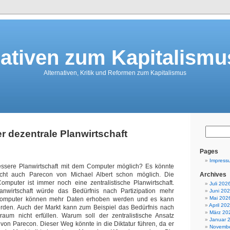
nativen zum Kapitalismu
Alternativen, Kritik und Reformen zum Kapitalismus
r dezentrale Planwirtschaft
Pages
Impress
 bessere Planwirtschaft mit dem Computer möglich? Es könnte
icht auch Parecon von Michael Albert schon möglich. Die
Archives
Computer ist immer noch eine zentralistische Planwirtschaft.
Juli 202
anwirtschaft würde das Bedürfnis nach Partizipation mehr
Juni 20
Mai 202
 Computer können mehr Daten erhoben werden und es kann
April 20
rden. Auch der Markt kann zum Beispiel das Bedürfnis nach
März 20
um nicht erfüllen. Warum soll der zentralistische Ansatz
Januar 
r von Parecon. Dieser Weg könnte in die Diktatur führen, da er
Novembe