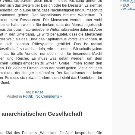
e Wirtschaft scheint auch nicht in diese Richtung gehen zu
Valid
XH
dert sich das System bei Design oder bei Desaster. Es sieht so
XFN
WordPre
esaster. Ich glaube nicht, dass Nachhaltigkeit und Klimaschutz
zusammen gehen. Der Kapitalismus braucht Wachstum. Er
immer mehr Ressourcen. Die Menschen werden aber wohl
lismus haben wollen. Sie denken, dass der Mensch egoistisch
smus das quasi naturgegebene Wirtschaftssystem dafür ist. Aber
ührt in den Untergang. Es wird behauptet, dass die Menschen
der Welt, als das Ende des Kapitalismus vorstellen können. In
n sich spontan Rätesysteme gebildet. Das ist radikal
Gesellschaft so aushandeln, wie ein neues Wirtschaftssystem
hätte für alle Vorteile, nur eben nicht für besonders Macht
hen und Reiche. Es muss was getan werden, um dem
chen Kollaps entgegen zu wirken. Große Firmen sollten den
n. Für kleinere Firmen kann der Markt gelten. Vielleicht lässt
rmut und der Hunger bekämpfen. Der Kapitalismus hat keine
sen. Es muss sich etwas ändern, sonst steht das Überleben der
Spiel.
Tags:
Krise
Posted in
Politik
|
No Comments »
r anarchistischen Gesellschaft
atur #64 des Podcasts „Wohlstand für Alle“ besprechen Ole