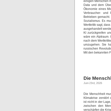
einigen Menschen m
Data und dem Überw
Ökonomie eines Mic
Verbraucher- und P
Betrieben gemacht.
Sozialismus. Es mu
Wertkritik sagt, da
ausgehandelt werde
KI zurückgreifen u
wäre ein Alptraum. 
nach dem Wertkritike
umzugehen. Sie hab
russischen Revoluti
Mit den bekannten F
Die Menschh
Juni 23rd, 2026
Die Menschheit mus
Klimakrise zerstört
ist nicht in der La
zwischen den Men
verschärfen die Kris