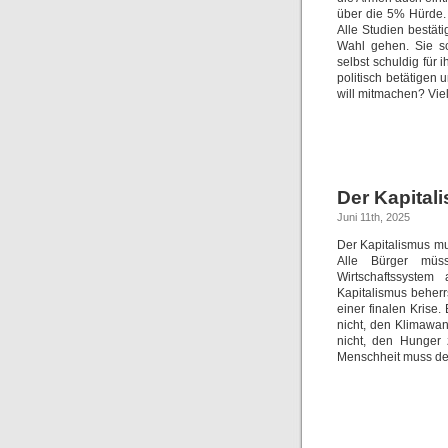
über die 5% Hürde. 
Alle Studien bestäti
Wahl gehen. Sie sc
selbst schuldig für
politisch betätige
will mitmachen? Viell
Der Kapital
Juni 11th, 2025
Der Kapitalismus mu
Alle Bürger müsse
Wirtschaftssyste
Kapitalismus beherr
einer finalen Krise
nicht, den Klimawand
nicht, den Hunger
Menschheit muss den