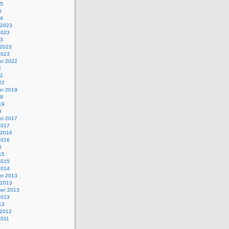
25
5
24
 2023
2023
23
 2023
2023
r 2022
2
22
22
r 2019
19
19
8
r 2017
2017
 2016
2016
6
15
2015
2014
r 2013
 2013
er 2013
2013
13
 2012
2011
1