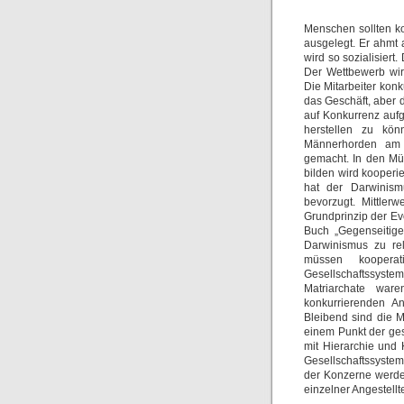
Menschen sollten ko
ausgelegt. Er ahmt
wird so sozialisier
Der Wettbewerb wir
Die Mitarbeiter konk
das Geschäft, aber d
auf Konkurrenz aufg
herstellen zu kön
Männerhorden am R
gemacht. In den Müt
bilden wird kooperi
hat der Darwinismu
bevorzugt. Mittler
Grundprinzip der Evo
Buch „Gegenseitige
Darwinismus zu rel
müssen kooperat
Gesellschaftssyst
Matriarchate ware
konkurrierenden An
Bleibend sind die Mü
einem Punkt der ges
mit Hierarchie und
Gesellschaftssystem
der Konzerne werden
einzelner Angestellt