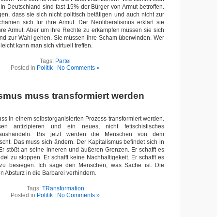
In Deutschland sind fast 15% der Bürger von Armut betroffen.
gen, dass sie sich nicht politisch betätigen und auch nicht zur
hämen sich für ihre Armut. Der Neoliberalismus erklärt sie
 ihre Armut. Aber um ihre Rechte zu erkämpfen müssen sie sich
n und zur Wahl gehen. Sie müssen ihre Scham überwinden. Wer
eicht kann man sich virtuell treffen.
Tags:
Partei
Posted in
Politik
|
No Comments »
ismus muss transformiert werden
ss in einem selbstorganisierten Prozess transformiert werden.
n antizipieren und ein neues, nicht fetischistisches
m aushandeln. Bis jetzt werden die Menschen von dem
scht. Das muss sich ändern. Der Kapitalismus befindet sich in
. Er stößt an seine inneren und äußeren Grenzen. Er schafft es
el zu stoppen. Er schafft keine Nachhaltigekeit. Er schafft es
 zu besiegen. Ich sage den Menschen, was Sache ist. Die
 Absturz in die Barbarei verhindern.
Tags:
TRansformation
Posted in
Politik
|
No Comments »