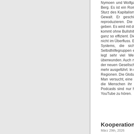
Nymoen und Wolfgan
Berg. Es ist ein Ro
Sturz des Kapitalism
Gewalt. Er gesch
reproduzieren. Die
geben. Es wird mit 
kommt ohne Bullshit 
ganz so effizient. 
nicht im Überfluss.
Systems, die si
Selbsthilfegruppen
legt sehr viel We
überwunden. Auch ni
der neuen Gesellsc
mehr ausgeführt. In
Regionen. Die Globa
Man versucht, eine
die Menschen ihr w
Podcasts sind nur 
YouTube zu hören.
Kooperation
März 29th, 2026