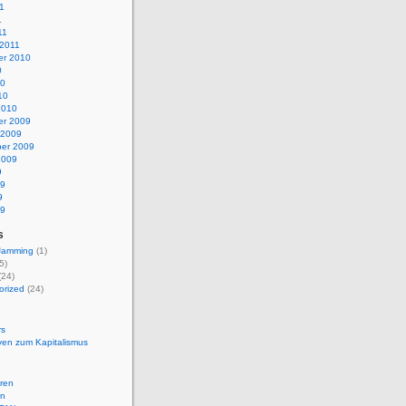
1
1
11
 2011
r 2010
0
10
10
2010
r 2009
 2009
er 2009
2009
9
09
9
09
s
 Jamming
(1)
5)
(24)
orized
(24)
rs
iven zum Kapitalismus
eren
en