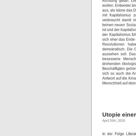
Richtung getan. Di
wollen. Entweder än
aus, als käme das D
mit Kapitalismus 
verbraucht damit 
keinen neuen Sozia
ist und der Kapitali
der Kapitalismus f
sich eher das Ende 
Revolutionen habe
demokratisch. Die 
aussehen soll. Das 
besessene Mensc
drohenden ökologis
Beschäftigten gehöre
sich so auch die A
Antwort auf die Kri
Menschheit auf dem 
Utopie eine
April 26th, 2026
In der Folge LIter