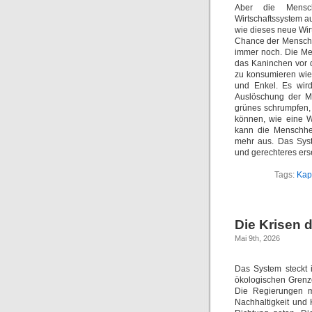
Aber die Mensc
Wirtschaftssystem au
wie dieses neue Wirt
Chance der Menschh
immer noch. Die Me
das Kaninchen vor d
zu konsumieren wie 
und Enkel. Es wird
Auslöschung der Me
grünes schrumpfen, 
können, wie eine W
kann die Menschhei
mehr aus. Das Syst
und gerechteres ers
Tags:
Kapi
Die Krisen 
Mai 9th, 2026
Das System steckt 
ökologischen Grenz
Die Regierungen m
Nachhaltigkeit und 