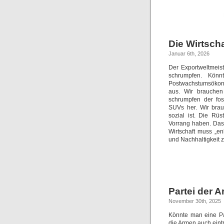
Die Wirtsch
Januar 6th, 2026
Der Exportweltmeis
schrumpfen. Könn
Postwachstumsökono
aus. Wir brauche
schrumpfen der fos
SUVs her. Wir brau
sozial ist. Die R
Vorrang haben. Das 
Wirtschaft muss „en
und Nachhaltigkeit
Partei der 
November 30th, 2025
Könnte man eine Pa
die Armen auch eint