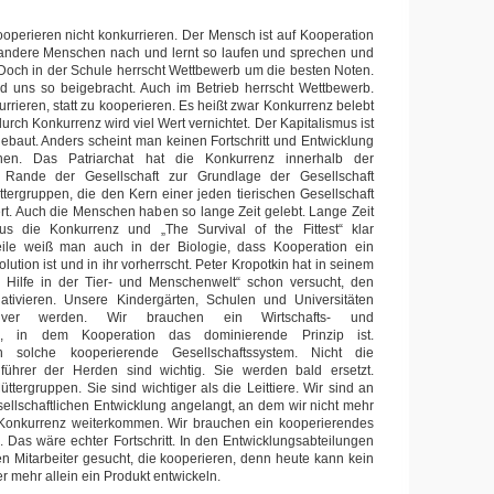
operieren nicht konkurrieren. Der Mensch ist auf Kooperation
 andere Menschen nach und lernt so laufen und sprechen und
t. Doch in der Schule herrscht Wettbewerb um die besten Noten.
d uns so beigebracht. Auch im Betrieb herrscht Wettbewerb.
urrieren, statt zu kooperieren. Es heißt zwar Konkurrenz belebt
urch Konkurrenz wird viel Wert vernichtet. Der Kapitalismus ist
ebaut. Anders scheint man keinen Fortschritt und Entwicklung
nen. Das Patriarchat hat die Konkurrenz innerhalb der
ande der Gesellschaft zur Grundlage der Gesellschaft
tergruppen, die den Kern einer jeden tierischen Gesellschaft
ert. Auch die Menschen haben so lange Zeit gelebt. Lange Zeit
s die Konkurrenz und „The Survival of the Fittest“ klar
weile weiß man auch in der Biologie, dass Kooperation ein
lution ist und in ihr vorherrscht. Peter Kropotkin hat in seinem
 Hilfe in der Tier- und Menschenwelt“ schon versucht, den
ativieren. Unsere Kindergärten, Schulen und Universitäten
iver werden. Wir brauchen ein Wirtschafts- und
em, in dem Kooperation das dominierende Prinzip ist.
n solche kooperierende Gesellschaftssystem. Nicht die
führer der Herden sind wichtig. Sie werden bald ersetzt.
ttergruppen. Sie sind wichtiger als die Leittiere. Wir sind an
ellschaftlichen Entwicklung angelangt, an dem wir nicht mehr
 Konkurrenz weiterkommen. Wir brauchen ein kooperierendes
. Das wäre echter Fortschritt. In den Entwicklungsabteilungen
 Mitarbeiter gesucht, die kooperieren, denn heute kann kein
er mehr allein ein Produkt entwickeln.