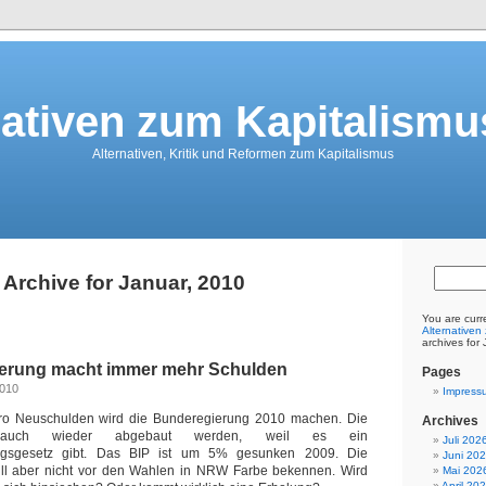
nativen zum Kapitalismu
Alternativen, Kritik und Reformen zum Kapitalismus
Archive for Januar, 2010
You are curr
Alternativen
archives for
ierung macht immer mehr Schulden
Pages
2010
Impress
ro Neuschulden wird die Bunderegierung 2010 machen. Die
Archives
auch wieder abgebaut werden, weil es ein
Juli 202
ngsgesetz gibt. Das BIP ist um 5% gesunken 2009. Die
Juni 20
ll aber nicht vor den Wahlen in NRW Farbe bekennen. Wird
Mai 202
April 20