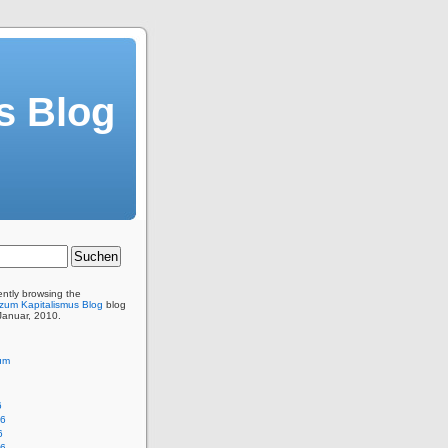
s Blog
ently browsing the
 zum Kapitalismus Blog
blog
 Januar, 2010.
um
6
26
6
26