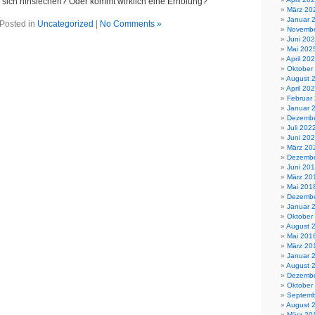
r sich hinsiechen? Oder kommt wirklich eine Erholung?
März 20
Januar 
Posted in
Uncategorized
|
No Comments »
Novembe
Juni 20
Mai 202
April 20
Oktober
August 
April 20
Februar
Januar 
Dezembe
Juli 202
Juni 20
März 20
Dezembe
Juni 20
März 20
Mai 201
Dezembe
Januar 
Oktober
August 
Mai 201
März 20
Januar 
August 
Dezembe
Oktober
Septemb
August 
März 20