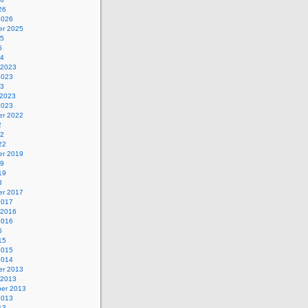
26
2026
r 2025
25
5
24
 2023
2023
23
 2023
2023
r 2022
2
22
22
r 2019
19
19
8
r 2017
2017
 2016
2016
6
15
2015
2014
r 2013
 2013
er 2013
2013
13