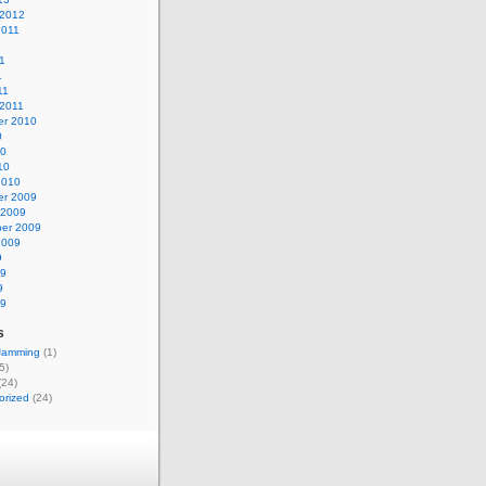
 2012
2011
1
1
1
11
 2011
r 2010
0
10
10
2010
r 2009
 2009
er 2009
2009
9
09
9
09
s
 Jamming
(1)
5)
(24)
orized
(24)