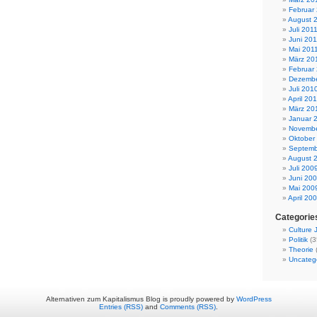
Februar
August 
Juli 201
Juni 201
Mai 201
März 20
Februar
Dezembe
Juli 201
April 20
März 20
Januar 
Novembe
Oktober
Septemb
August 
Juli 200
Juni 20
Mai 200
April 20
Categorie
Culture
Politik
(3
Theorie
Uncateg
Alternativen zum Kapitalismus Blog is proudly powered by
WordPress
Entries (RSS)
and
Comments (RSS)
.