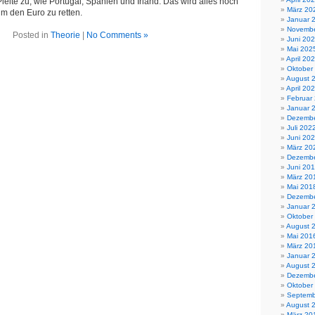
leite zu, wie Portugal, Spanien und Irland. Das wird alles noch
März 20
um den Euro zu retten.
Januar 
Novembe
Posted in
Theorie
|
No Comments »
Juni 20
Mai 202
April 20
Oktober
August 
April 20
Februar
Januar 
Dezembe
Juli 202
Juni 20
März 20
Dezembe
Juni 20
März 20
Mai 201
Dezembe
Januar 
Oktober
August 
Mai 201
März 20
Januar 
August 
Dezembe
Oktober
Septemb
August 
März 20