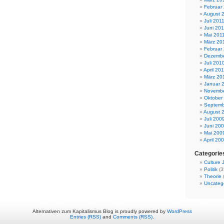
Februar
August 
Juli 201
Juni 201
Mai 201
März 20
Februar
Dezembe
Juli 201
April 20
März 20
Januar 
Novembe
Oktober
Septemb
August 
Juli 200
Juni 20
Mai 200
April 20
Categorie
Culture
Politik
(3
Theorie
Uncateg
Alternativen zum Kapitalismus Blog is proudly powered by
WordPress
Entries (RSS)
and
Comments (RSS)
.