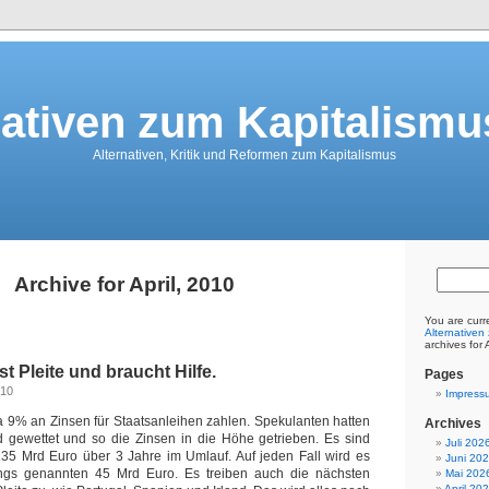
nativen zum Kapitalismu
Alternativen, Kritik und Reformen zum Kapitalismus
Archive for April, 2010
You are curr
Alternativen
archives for 
t Pleite und braucht Hilfe.
Pages
010
Impress
ca 9% an Zinsen für Staatsanleihen zahlen. Spekulanten hatten
Archives
 gewettet und so die Zinsen in die Höhe getrieben. Es sind
Juli 202
135 Mrd Euro über 3 Jahre im Umlauf. Auf jeden Fall wird es
Juni 20
angs genannten 45 Mrd Euro. Es treiben auch die nächsten
Mai 202
April 20