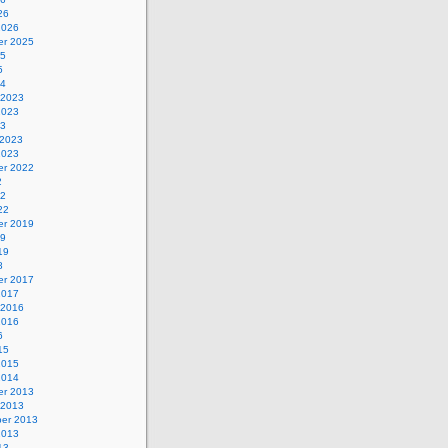
26
2026
r 2025
25
5
24
 2023
2023
23
 2023
2023
r 2022
2
22
22
r 2019
19
19
8
r 2017
2017
 2016
2016
6
15
2015
2014
r 2013
 2013
er 2013
2013
13