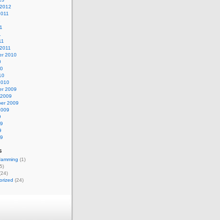
 2012
2011
1
1
1
11
 2011
r 2010
0
10
10
2010
r 2009
 2009
er 2009
2009
9
09
9
09
s
 Jamming
(1)
5)
(24)
orized
(24)