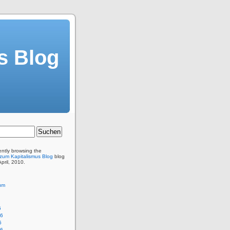
s Blog
ently browsing the
 zum Kapitalismus Blog
blog
April, 2010.
um
6
26
6
26